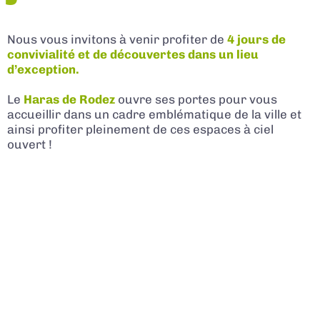
Nous vous invitons à venir profiter de
4 jours de
convivialité et de découvertes dans un lieu
d’exception.
Le
Haras de Rodez
ouvre ses portes pour vous
accueillir dans un cadre emblématique de la ville et
ainsi profiter pleinement de ces espaces à ciel
ouvert !
Au programme, un rendez-vous
d’animations pour
tous les âges, des rencontres commerciales
uniques, des idées de sorties conviviales entre amis
ou en famille, une nocturne festive
pour profiter
des premières soirées estivales…
L’occasion parfaite pour concrétiser ses projets et
se faire plaisir en rencontrant des professionnels en
un même lieu.