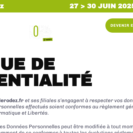
z
27 > 30 JUIN 202
DEVENIR 
QUE DE
ENTIALITÉ
derodez.fr
et ses filiales s’engagent à respecter vos do
rsonnelles effectués soient conformes au règlement gén
rmatique et Libertés
.
 des Données Personnelles peut être modifiée à tout mo
otamment de se conformer à toutes les évolutions régleme