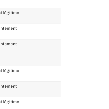
t légitime
entement
entement
t légitime
entement
t légitime