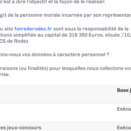
est à dire l’objectif et la façon de le réaliser.
’agit de la personne morale incarnée par son représentan
du site
foirederodez.fr
sont sous la responsabilité de la
tions simplifiée au capital de 318 350 Euros,
située
/10
RCS de Rodez
ectons-nous vos données à caractère personnel ?
aisons (ou finalités) pour lesquelles nous collectons vos
rise.
Base 
Exécu
 des jeux-concours
Exécu