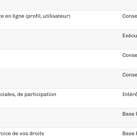
 en ligne (profil, utilisateur)
Cons
Exécu
Cons
Cons
iales, de participation
Intérê
Base 
ice de vos droits
Base 