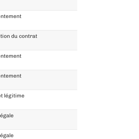
entement
tion du contrat
entement
entement
t légitime
légale
légale