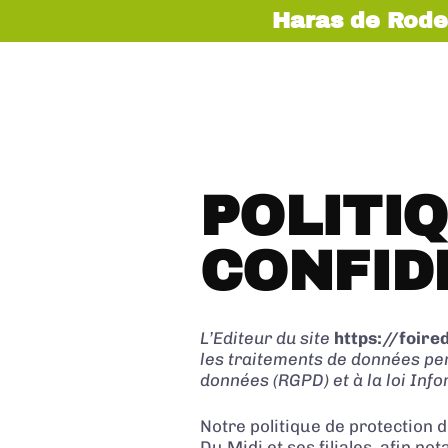
Haras de Rode
EXPOSER
VISITER
INFOS PRATIQUES
POLITI
CONFID
L’Editeur du site
https://foire
les traitements de données pe
données (RGPD) et à la loi Info
Notre politique de protection
Du Midi et ses filiales, afin n