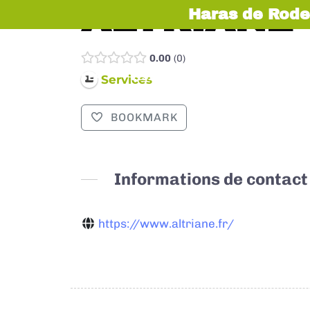
ALTRIANE
Haras de Rode
0.00
0
EXPOSER
VISITER
INFOS PRATIQUES
Services
BOOKMARK
Informations de contact
https://www.altriane.fr/