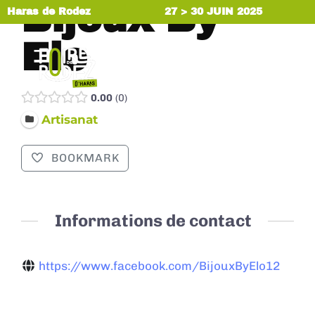
Bijoux By
Haras de Rodez
27 > 30 JUIN 2025
Elo
MENU
0.00
0
Artisanat
BOOKMARK
Informations de contact
https://www.facebook.com/BijouxByElo12