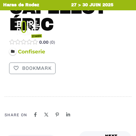
CAPELLOT
Haras de Rodez
27 > 30 JUIN 2025
ÉRIC
MENU
0.00
0
Confiserie
BOOKMARK
SHARE ON