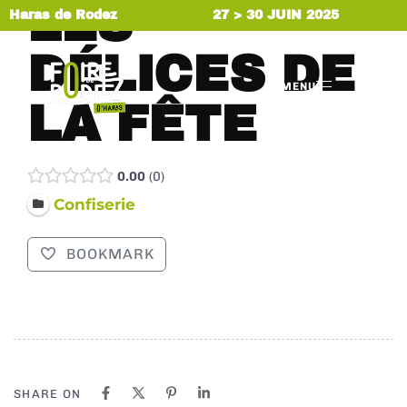
LES
Haras de Rodez
27 > 30 JUIN 2025
DÉLICES DE
MENU
LA FÊTE
0.00
0
Confiserie
BOOKMARK
SHARE ON