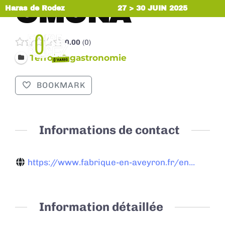
OMONA
Haras de Rodez
27 > 30 JUIN 2025
0.00
0
MENU
Terroir & gastronomie
BOOKMARK
Informations de contact
https://www.fabrique-en-aveyron.fr/en...
Information détaillée