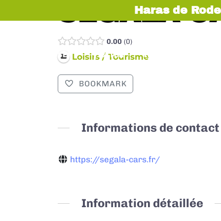
SEGALA C
Haras de Rode
0.00
0
EXPOSER
VISITER
INFOS PRATIQUES
Loisirs / Tourisme
BOOKMARK
Informations de contact
https://segala-cars.fr/
Information détaillée