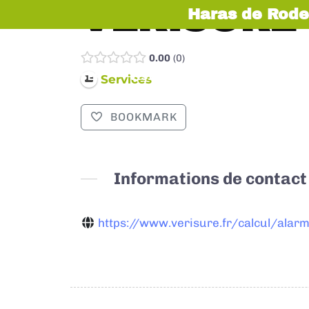
VERISURE
Haras de Rode
0.00
0
EXPOSER
VISITER
INFOS PRATIQUES
Services
BOOKMARK
Informations de contact
https://www.verisure.fr/calcul/alarme