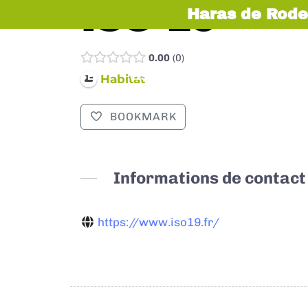
ISO 19
Haras de Rode
0.00
0
EXPOSER
VISITER
INFOS PRATIQUES
Habitat
BOOKMARK
Informations de contact
https://www.iso19.fr/