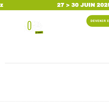
z
27 > 30 JUIN 202
DEVENIR 