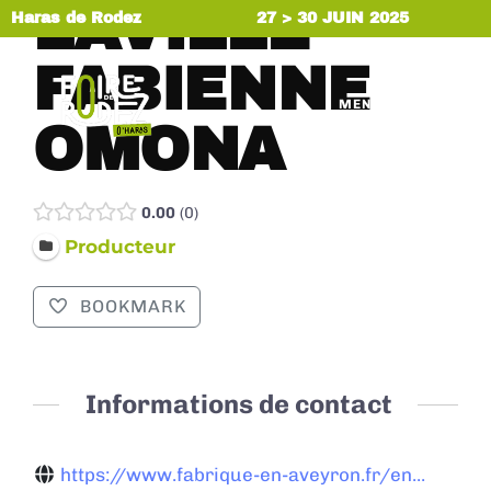
LAVILLE
Haras de Rodez
27 > 30 JUIN 2025
FABIENNE
MENU
OMONA
0.00
0
Producteur
BOOKMARK
Informations de contact
https://www.fabrique-en-aveyron.fr/en...