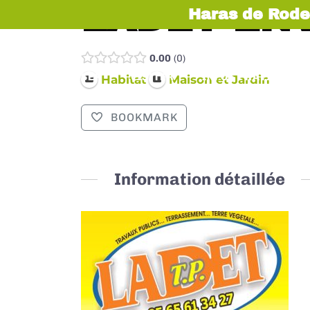
LADET EN
Haras de Rode
0.00
0
EXPOSER
VISITER
INFOS PRATIQUES
Habitat
Maison et Jardin
BOOKMARK
Information détaillée