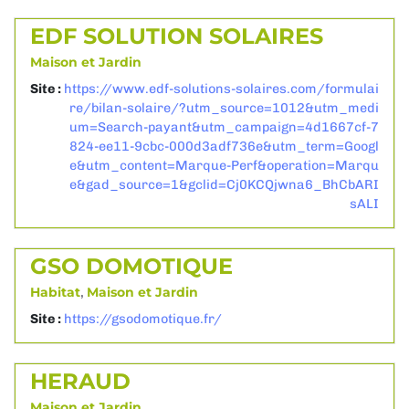
EDF SOLUTION SOLAIRES
Maison et Jardin
Site :
https://www.edf-solutions-solaires.com/formulai
re/bilan-solaire/?utm_source=1012&utm_medi
um=Search-payant&utm_campaign=4d1667cf-7
824-ee11-9cbc-000d3adf736e&utm_term=Googl
e&utm_content=Marque-Perf&operation=Marqu
e&gad_source=1&gclid=Cj0KCQjwna6_BhCbARI
sALI
GSO DOMOTIQUE
Habitat
,
Maison et Jardin
Site :
https://gsodomotique.fr/
HERAUD
Maison et Jardin