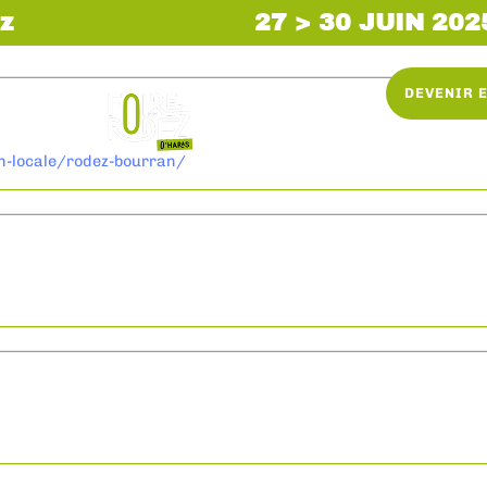
z
27 > 30 JUIN 202
DEVENIR 
on-locale/rodez-bourran/