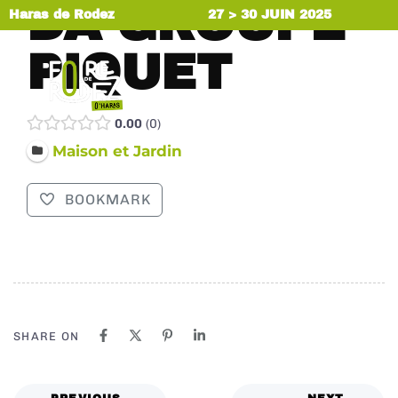
DA GROUPE
Haras de Rodez
27 > 30 JUIN 2025
PIQUET
MENU
0.00
0
Maison et Jardin
BOOKMARK
SHARE ON